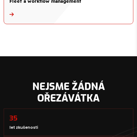
Fleet a workflow management
NEJSME ŽÁDNÁ
OŘEZÁVÁTKA
35
let zkušeností