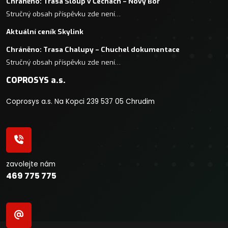
Chráněno: Trasa Sloup v Čechách – Nový Bor
Stručný obsah příspěvku zde není…
Aktuální ceník Skylink
Chráněno: Trasa Chalupy – Chuchel dokumentace
Stručný obsah příspěvku zde není…
COPROSYS a.s.
Coprosys a.s. Na Kopci 239 537 05 Chrudim
zavolejte nám
469 775 775