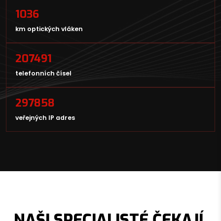
1036
km optických vláken
207491
telefonních čísel
297858
veřejných IP adres
NAŠI SPECIALISTÉ ČEKAJÍ,