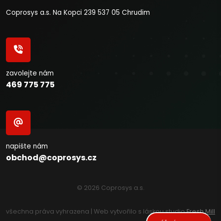
Coprosys a.s. Na Kopci 239 537 05 Chrudim
zavolejte nám
469 775 775
napište nám
obchod@coprosys.cz
© 2026 Coprosys a.s.
všechna práva vyhrazena | Web vytvořilo s láskou studio
Fresh Mill