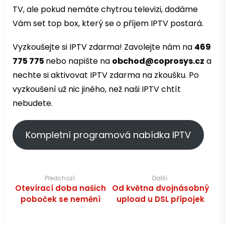
TV, ale pokud nemáte chytrou televizi, dodáme
Vám set top box, který se o příjem IPTV postará.
Vyzkoušejte si IPTV zdarma! Zavolejte nám na
469
775 775
nebo napište na
obchod@coprosys.cz
a
nechte si aktivovat IPTV zdarma na zkoušku. Po
vyzkoušení už nic jiného, než naši IPTV chtít
nebudete.
Kompletní programová nabídka IPTV
Navigace
Předchozí:
Další:
Otevírací doba našich
Od května dvojnásobný
pro
poboček se nemění
upload u DSL přípojek
příspěvek