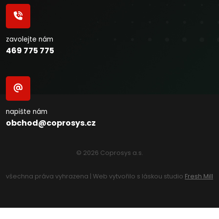
zavolejte nám
469 775 775
napište nám
obchod@coprosys.cz
© 2026 Coprosys a.s.
všechna práva vyhrazena | Web vytvořilo s láskou studio
Fresh Mill