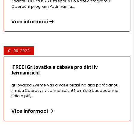
Žadatel: COPROSYS Ústí spol. s r.o.Název programu:
Operační program Podnikání a…
Více informací
01. 09. 2022
|FREE| Grilovačka a zábava pro děti |v
Jeřmanicích|
grilovačka Zveme Vás a Vaše blízké na akci pořádanou
firmou Coprosys v Jeřmanicích! Na místě bude zdarma
jídlo a pití,…
Více informací