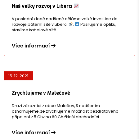
Náš velký rozvoj v Liberci
V poslední době nadšeně děláme velké investice do
rozvoje páteřní sítě v Liberci
.
Posilujeme optiku,
stavíme kabelové sítě…
Více informací
15. 12. 2021
Zrychlujeme v Malečově
Drazí zákazníci z obce Malečov, S nadšením
oznamujeme, že zrychlujeme možnost bezdrátového
připojení z 5 Ghz na 60 Ghz!Naši obchodníci…
Více informací