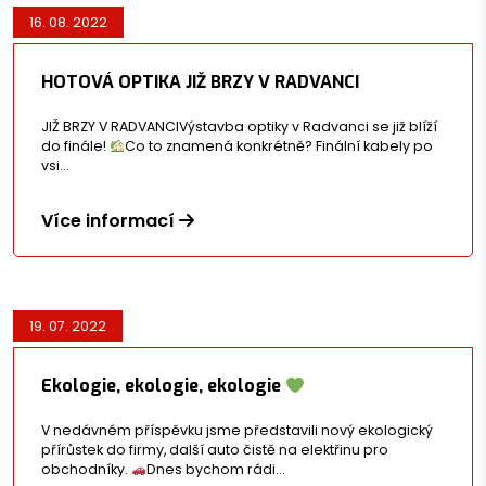
16. 08. 2022
HOTOVÁ OPTIKA JIŽ BRZY V RADVANCI
JIŽ BRZY V RADVANCIVýstavba optiky v Radvanci se již blíží
do finále!
Co to znamená konkrétně? Finální kabely po
vsi…
Více informací
19. 07. 2022
Ekologie, ekologie, ekologie
V nedávném příspěvku jsme představili nový ekologický
přírůstek do firmy, další auto čistě na elektřinu pro
obchodníky.
Dnes bychom rádi…