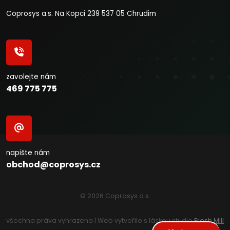
Coprosys a.s. Na Kopci 239 537 05 Chrudim
zavolejte nám
469 775 775
napište nám
obchod@coprosys.cz
© 2026 Coprosys a.s.
všechna práva vyhrazena | Web vytvořilo s láskou studio
Fresh Mill