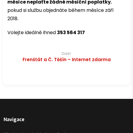
měsíce neplaťte žádné měsíční poplatky
,
pokud si službu objednáte během měsíce září
2018.
Volejte ideálně ihned
353 564 317
Navigace
Další:
Frenštát a Č. Těšín – Internet zdarma
pro
příspěvek
Navigace