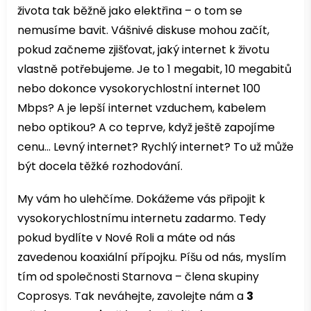
života tak běžně jako elektřina – o tom se
nemusíme bavit. Vášnivé diskuse mohou začít,
pokud začneme zjišťovat, jaký internet k životu
vlastně potřebujeme. Je to 1 megabit, 10 megabitů
nebo dokonce vysokorychlostní internet 100
Mbps? A je lepší internet vzduchem, kabelem
nebo optikou? A co teprve, když ještě zapojíme
cenu… Levný internet? Rychlý internet? To už může
být docela těžké rozhodování.
My vám ho ulehčíme. Dokážeme vás připojit k
vysokorychlostnímu internetu zadarmo. Tedy
pokud bydlíte v Nové Roli a máte od nás
zavedenou koaxiální přípojku. Píšu od nás, myslím
tím od společnosti Starnova – člena skupiny
Coprosys. Tak neváhejte, zavolejte nám a
3