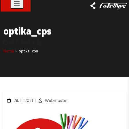
optika_cps
28. 11. 2021
|
Domů
optika_cps
28. 11. 2021
|
Webmaster