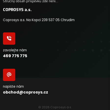
Stručný obsah příspěvku zde není…
COPROSYS a.s.
Coprosys a.s. Na Kopci 239 537 05 Chrudim
zavolejte nám
469 775 775
napište nám
obchod@coprosys.cz
© 2026 Coprosys a.s.