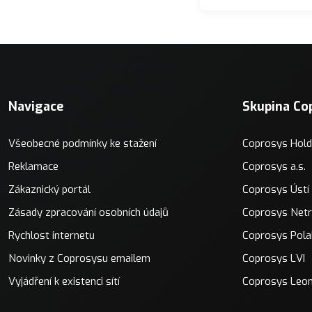
Navigace
Skupina Co
Všeobecné podmínky ke stažení
Coprosys Hold
Reklamace
Coprosys a.s.
Zákaznický portál
Coprosys Ústí
Zásady zpracování osobních údajů
Coprosys Net
Rychlost internetu
Coprosys Pola
Novinky z Coprosysu emailem
Coprosys LVI
Vyjádření k existenci sítí
Coprosys Leo