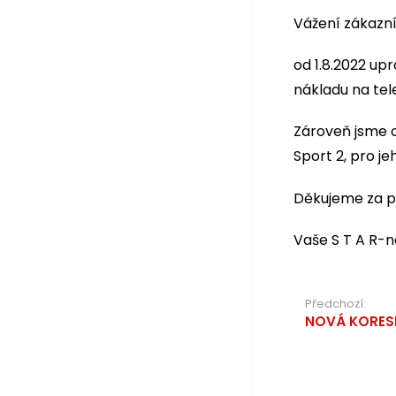
Vážení zákazní
od 1.8.2022 up
nákladu na tel
Zároveň jsme o
Sport 2, pro j
Děkujeme za p
Vaše S T A R-no
Navigac
Předchozí:
NOVÁ KORES
pro
příspěv