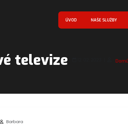
ÚVOD
NAŠE SLUŽBY
é televize
12. 02. 2023
|
Dom
Barbara