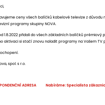
ci,
ravujeme ceny všech balíčků kabelové televize z důvodu 
evizní programy skupiny NOVA.
d 1.8.2022 přidali do všech základních balíčků prémiový
eho aktivaci si stačí znovu naladit programy na Vašem TV p
ochopení.
va, spol. s r.o.
e
PONDENČNÍ ADRESA
Nabíráme: Specialista zákazni
ek