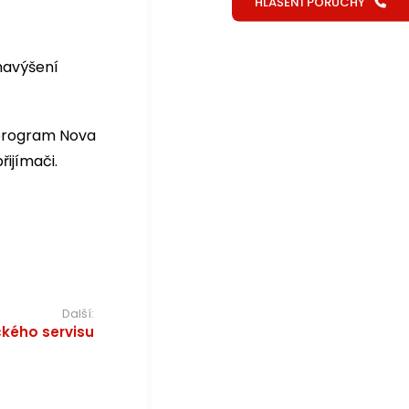
HLÁŠENÍ PORUCHY
navýšení
 program Nova
řijímači.
Další:
ckého servisu