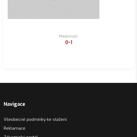
Navigace
Předchozí:
0-1
pro
příspěvek
Navigace
Všeobecné podmínky ke stažení
Reklamace