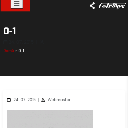
0-1
24. 07. 2015
|
Domů
0-1
24. 07. 2015
|
Webmaster