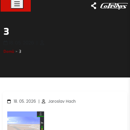
3
18. 05. 2026
|
Domů
3
18. 05. 2026
|
Jaroslav Hach