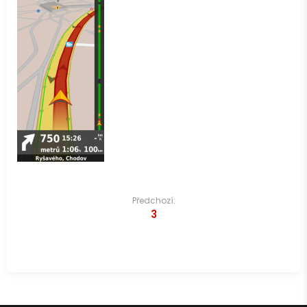
Navigace
Předchozí:
3
pro
příspěvek