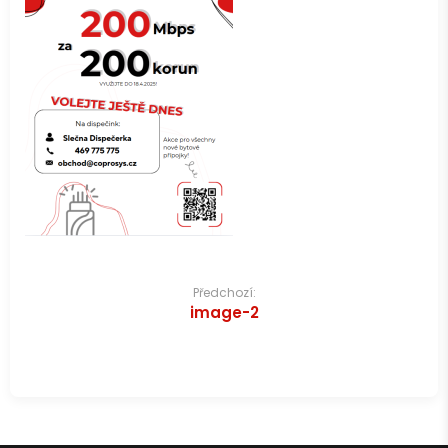
Navigace
Předchozí:
image-2
pro
příspěvek