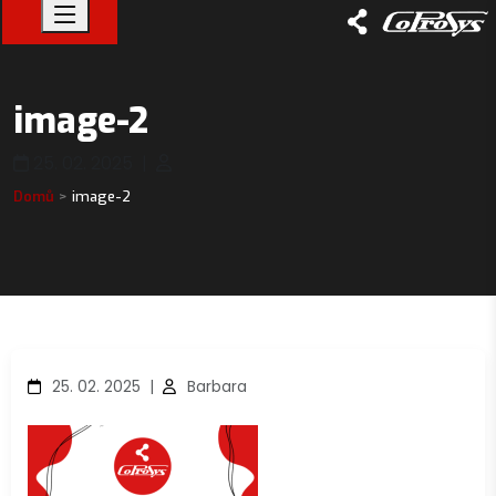
image-2
25. 02. 2025
|
Domů
image-2
25. 02. 2025
|
Barbara