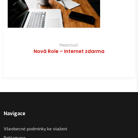
Navigace
Předchozí:
Nová Role – Internet zdarma
pro
příspěvek
Navigace
Všeobecné podmínky ke stažení
Reklamace