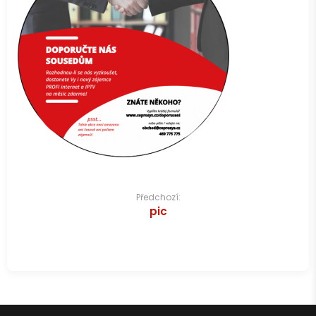
Navigace
Předchozí:
pic
pro
příspěvek