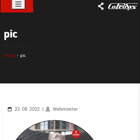
pic
23. 08. 2022
|
Domů
pic
23. 08. 2022
|
Webmaster