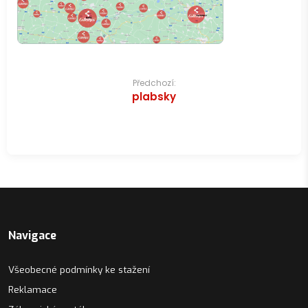
Navigace
Předchozí:
plabsky
pro
příspěvek
Navigace
Všeobecné podmínky ke stažení
Reklamace