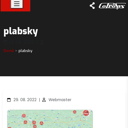
plabsky
29. 08. 2022
|
Domů
plabsky
29. 08. 2022
|
Webmaster