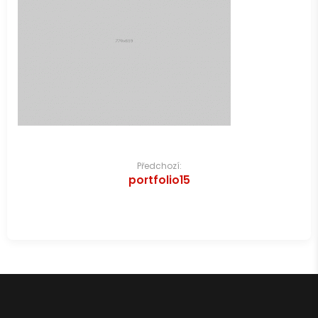
Navigace
Předchozí:
portfolio15
pro
příspěvek