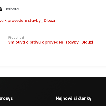
Barbara
vu k provedení stavby_Dlouzí
e
Předchozí:
Smlouva o právu k provedení stavby_Dlouzí
ek
prosys
Nejnovější články