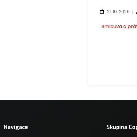
21. 10. 2025
|
Smlouva o prá
Navigac
pro
příspěv
Navigace
Skupina Co