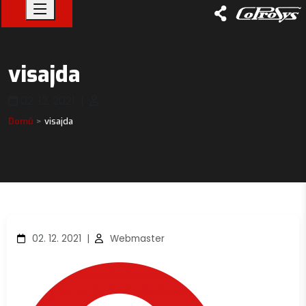
visajda
02. 12. 2021
|
Domů
visajda
02. 12. 2021
|
Webmaster