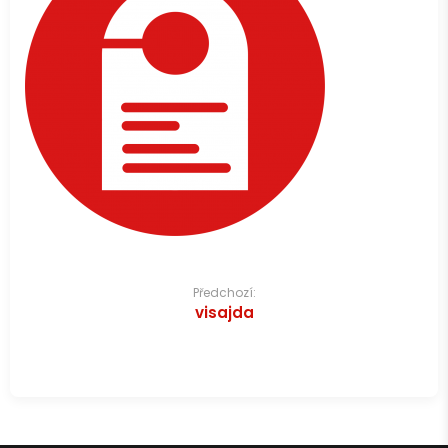
Navigace
Předchozí:
visajda
pro
příspěvek