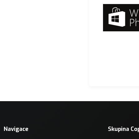
Navigac
pro
příspěv
Navigace
Skupina Co