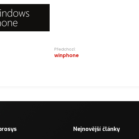
e
Předchozí:
winphone
ek
prosys
Nejnovější články